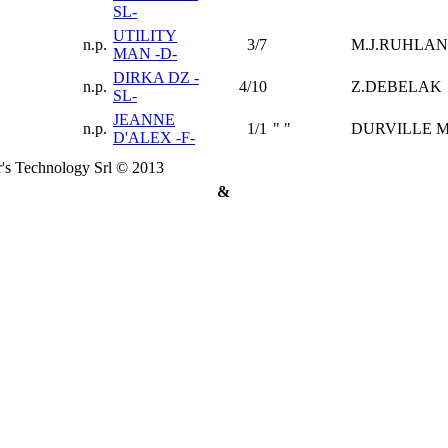
SL-
UTILITY
n.p.
3/7
M.J.RUHLA
MAN -D-
DIRKA DZ -
n.p.
4/10
Z.DEBELAK
SL-
JEANNE
n.p.
1/1
" "
DURVILLE 
D'ALEX -F-
's Technology Srl © 2013
&