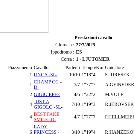
Prestazioni cavallo
Giornata :
27/7/2025
Ippodromo :
ES
Corsa :
1 - LJUTOMER
Piazzamento
Cavallo
Partenti
Tempo/Km
Guidatore
1
UNCA -SL-
10/10
1"18"4
S.JURESEK
CHAMP CG -
1
5/7
1"77"7
A.GEINEDE
D-
2
GIGIO EFFE
4/6
1"22"2
M.VOLF
JUST A
4
7/10
1"19"3
R.JEROVSEK
GIGOLO -SL-
BEST FAKE
4
4/7
1"77"7
P.HELLMEIE
SMILE -D-
LADY
6
PRINCESS -
3/10
1"19"4
R.HANZEKO