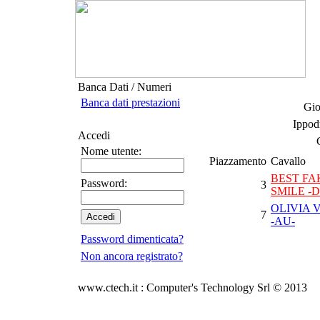
Banca Dati / Numeri
Banca dati prestazioni
Gio
Ippod
Accedi
Nome utente:
Piazzamento
Cavallo
BEST FA
Password:
3
SMILE -D
OLIVIA 
7
-AU-
Password dimenticata?
Non ancora registrato?
www.ctech.it : Computer's Technology Srl © 2013