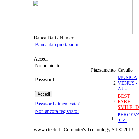
Banca Dati / Numeri
Banca dati prestazioni
Accedi
Nome utente:
Piazzamento
Cavallo
MUSICA
Password:
2
VENUS -
AU-
BEST
2
FAKE
Password dimenticata?
SMILE -D
Non ancora registrato?
PERCEV
n.p.
-CZ-
www.ctech.it : Computer's Technology Srl © 2013