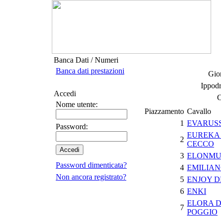
Banca Dati / Numeri
Banca dati prestazioni
Gior
Ippod
Accedi
C
Nome utente:
Piazzamento
Cavallo
1
EVARUSS
Password:
EUREKA 
2
CECCO
3
ELONMU
Password dimenticata?
4
EMILIAN
Non ancora registrato?
5
ENJOY 
6
ENKI
ELORA D
7
POGGIO