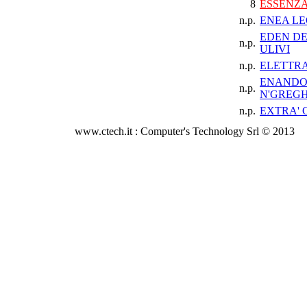
8
ESSENZA
n.p.
ENEA LE
EDEN DE
n.p.
ULIVI
n.p.
ELETTR
ENAND
n.p.
N'GREGH
n.p.
EXTRA' 
www.ctech.it : Computer's Technology Srl © 2013