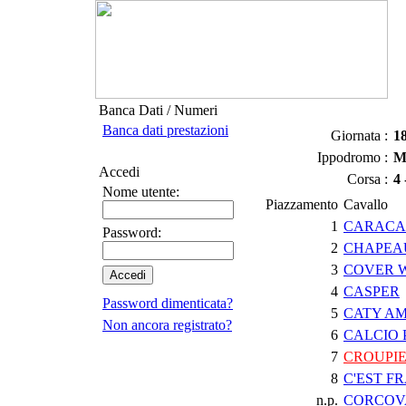
Banca Dati / Numeri
Banca dati prestazioni
Giornata :
1
Ippodromo :
M
Accedi
Corsa :
4
Nome utente:
Piazzamento
Cavallo
1
CARACA
Password:
2
CHAPEA
3
COVER W
4
CASPER
Password dimenticata?
5
CATY A
Non ancora registrato?
6
CALCIO 
7
CROUPI
8
C'EST F
n.p.
CORCOV