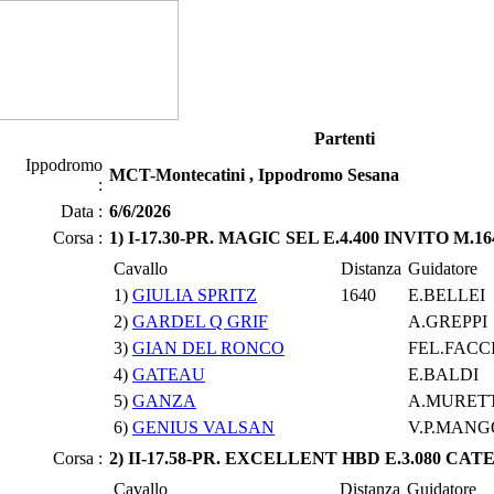
Partenti
Ippodromo
MCT-Montecatini , Ippodromo Sesana
:
Data :
6/6/2026
Corsa :
1) I-17.30-PR. MAGIC SEL E.4.400 INVITO M.164
Cavallo
Distanza
Guidatore
1)
GIULIA SPRITZ
1640
E.BELLEI
2)
GARDEL Q GRIF
A.GREPPI
3)
GIAN DEL RONCO
FEL.FACC
4)
GATEAU
E.BALDI
5)
GANZA
A.MURET
6)
GENIUS VALSAN
V.P.MANG
Corsa :
2) II-17.58-PR. EXCELLENT HBD E.3.080 CATE
Cavallo
Distanza
Guidatore