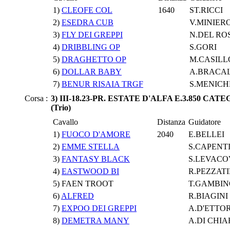
1)
CLEOFE COL
1640
ST.RICCI
2)
ESEDRA CUB
V.MINIER
3)
FLY DEI GREPPI
N.DEL RO
4)
DRIBBLING OP
S.GORI
5)
DRAGHETTO OP
M.CASILL
6)
DOLLAR BABY
A.BRACAL
7)
BENUR RISAIA TRGF
S.MENICH
Corsa :
3) III-18.23-PR. ESTATE D'ALFA E.3.850 CATE
(Trio)
Cavallo
Distanza
Guidatore
1)
FUOCO D'AMORE
2040
E.BELLEI
2)
EMME STELLA
S.CAPENT
3)
FANTASY BLACK
S.LEVACO
4)
EASTWOOD BI
R.PEZZATI
5) FAEN TROOT
T.GAMBIN
6)
ALFRED
R.BIAGINI
7)
EXPOO DEI GREPPI
A.D'ETTOR
8)
DEMETRA MANY
A.DI CHI