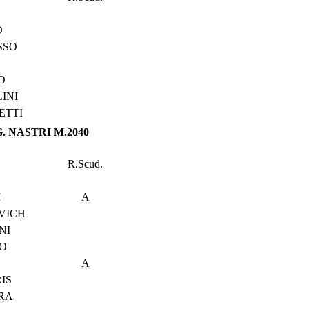
O
SSO
O
INI
ETTI
G. NASTRI M.2040
R.Scud.
I
A
VICH
NI
O
A
IS
ARA