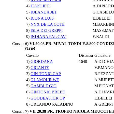
4)
ITAKI JET
A.DI NAR
5)
IOLANDA JET
G.CASILL
6)
ICONA LUIS
E.BELLEI
7)
NYX DE LA COTE
M.BARBIN
8)
ISLA DEI GREPPI
MASS.MAT
9)
INDIANA PAL CAV
E.BALDI
Corsa :
6) VI-20.08-PR. MIVAL TONDI E.8.800 CONDI
(Trio)
Cavallo
Distanza
Guidatore
1)
GIORDANA
1640
A.DI CHI
2)
GIGANTE
V.P.MAN
3)
GIN TONIC CAP
R.PEZZAT
4)
GLAMOUR WF
A.MURET
5)
GAMBLE GIO
M.PIGNAT
6)
GINTONIC BREED
A.DI NAR
7)
GOODEASTER OP
E.BELLEI
8) ORLANDO PALADINO
A.GREPPI
Corsa :
7) VII-20.38-PR. TROFEO NICOLA MEUCCI E