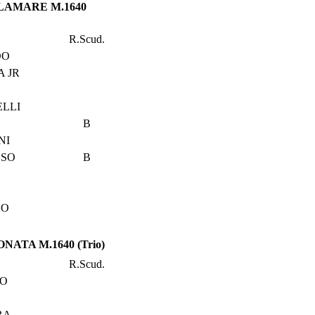
ECLAMARE M.1640
R.Scud.
DO
A JR
ELLI
B
NI
SSO
B
EO
ONATA M.1640 (Trio)
R.Scud.
EO
RA