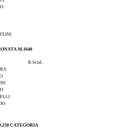
DO
O
I
TEINI
ZIONATA M.1640
R.Scud.
ARA
GO
INI
TI
ELLI
DO
.8.250 CATEGORIA