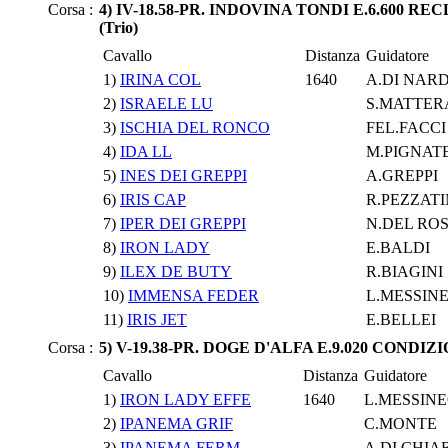
Corsa :
4) IV-18.58-PR. INDOVINA TONDI E.6.600 R
(Trio)
Cavallo
Distanza
Guidatore
1)
IRINA COL
1640
A.DI NAR
2)
ISRAELE LU
S.MATTER
3)
ISCHIA DEL RONCO
FEL.FACCI
4)
IDA LL
M.PIGNAT
5)
INES DEI GREPPI
A.GREPPI
6)
IRIS CAP
R.PEZZATI
7)
IPER DEI GREPPI
N.DEL RO
8)
IRON LADY
E.BALDI
9)
ILEX DE BUTY
R.BIAGINI
10)
IMMENSA FEDER
L.MESSIN
11)
IRIS JET
E.BELLEI
Corsa :
5) V-19.38-PR. DOGE D'ALFA E.9.020 CONDIZI
Cavallo
Distanza
Guidatore
1)
IRON LADY EFFE
1640
L.MESSIN
2)
IPANEMA GRIF
C.MONTE
3)
IPANEMA FERM
A.DI CHIA