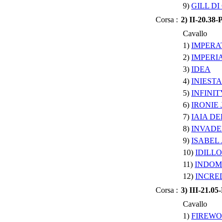
9)
GILL DI
Corsa :
2) II-20.3
Cavallo
1)
IMPERA
2)
IMPERI
3)
IDEA
4)
INIESTA
5)
INFINIT
6)
IRONIE
7)
IAIA DE
8)
INVADE
9)
ISABEL 
10)
IDILL
11)
INDOM
12)
INCRE
Corsa :
3) III-21.
Cavallo
1)
FIREWO