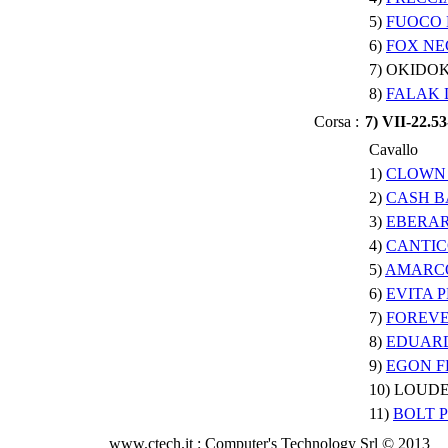
5)
FUOCO 
6)
FOX NE
7) OKIDOK
8)
FALAK 
Corsa :
7) VII-22.
Cavallo
1)
CLOWN
2)
CASH B
3)
EBERAR
4)
CANTI
5)
AMARC
6)
EVITA 
7)
FOREVE
8)
EDUAR
9)
EGON 
10) LOUD
11)
BOLT 
www.ctech.it : Computer's Technology Srl © 2013