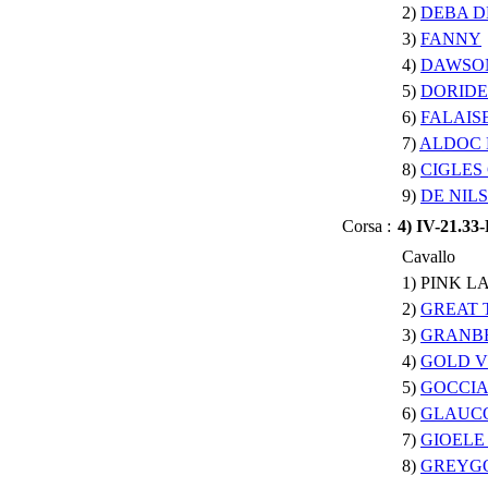
2)
DEBA D
3)
FANNY
4)
DAWSON
5)
DORID
6)
FALAIS
7)
ALDOC 
8)
CIGLES
9)
DE NIL
Corsa :
4) IV-21.3
Cavallo
1) PINK 
2)
GREAT 
3)
GRANBE
4)
GOLD 
5)
GOCCIA
6)
GLAUCO
7)
GIOELE
8)
GREYG