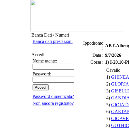
Banca Dati / Numeri
Banca dati prestazioni
Ippodromo
ABT-Albenga
:
Accedi
Data :
9/7/2026
Nome utente:
Corsa :
1) I-20.10
Cavallo
Password:
1)
GHINEA
2)
GLORIA
3)
GISELL
Password dimenticata?
4)
GANDIA
Non ancora registrato?
5)
GIOIA D
6)
GAETA
7)
GIGAV
8)
GOTHIC