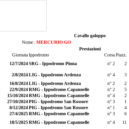
Cavallo galoppo
Nome :
MERCURIO GO
Prestazioni
Giornata
Ippodromo
Corsa
Piazz.
12/7/2024
SRG - Ippodromo Pinna
n° 2
2
2/8/2024
LIG - Ippodromo Ardenza
n° 4
3
16/8/2024
LIG - Ippodromo Ardenza
n° 2
2
22/9/2024
RMG - Ippodromo Capannelle
n° 2
5
15/10/2024
RMG - Ippodromo Capannelle
n° 4
2
27/10/2024
PIG - Ippodromo San Rossore
n° 3
1
8/12/2024
PIG - Ippodromo San Rossore
n° 1
4
27/4/2025
RMG - Ippodromo Capannelle
n° 3
6
18/5/2025
RMG - Ippodromo Capannelle
n° 4
11