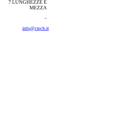
7 LUNGHEZZE E
MEZZA
..
info@ctech.it