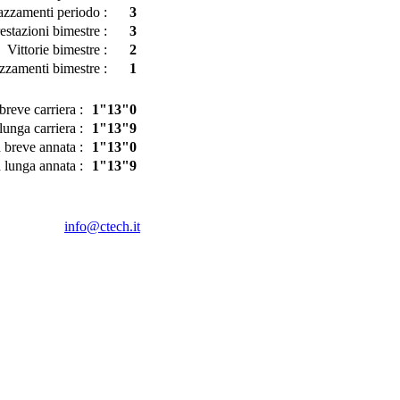
azzamenti periodo :
3
estazioni bimestre :
3
Vittorie bimestre :
2
zzamenti bimestre :
1
reve carriera :
1"13"0
unga carriera :
1"13"9
 breve annata :
1"13"0
 lunga annata :
1"13"9
info@ctech.it