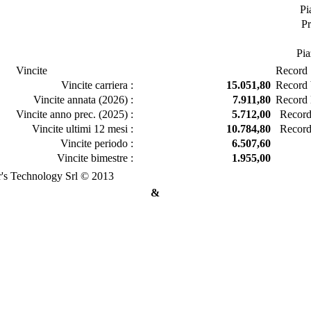
Pi
Pr
Pia
Vincite
Record
Vincite carriera :
15.051,80
Record b
Vincite annata (2026) :
7.911,80
Record l
Vincite anno prec. (2025) :
5.712,00
Record
Vincite ultimi 12 mesi :
10.784,80
Record
Vincite periodo :
6.507,60
Vincite bimestre :
1.955,00
's Technology Srl © 2013
&