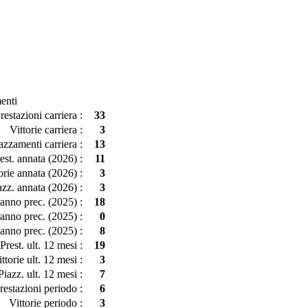
enti
restazioni carriera :
33
Vittorie carriera :
3
azzamenti carriera :
13
est. annata (2026) :
11
orie annata (2026) :
3
azz. annata (2026) :
3
 anno prec. (2025) :
18
 anno prec. (2025) :
0
 anno prec. (2025) :
8
Prest. ult. 12 mesi :
19
ttorie ult. 12 mesi :
3
Piazz. ult. 12 mesi :
7
restazioni periodo :
6
Vittorie periodo :
3