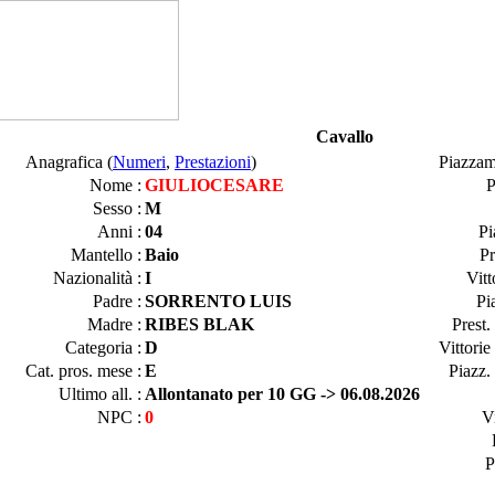
Cavallo
Anagrafica (
Numeri
,
Prestazioni
)
Piazzam
Nome :
GIULIOCESARE
P
Sesso :
M
Anni :
04
Pi
Mantello :
Baio
Pr
Nazionalità :
I
Vitt
Padre :
SORRENTO LUIS
Pi
Madre :
RIBES BLAK
Prest.
Categoria :
D
Vittorie
Cat. pros. mese :
E
Piazz.
Ultimo all. :
Allontanato per 10 GG -> 06.08.2026
NPC :
0
Vi
P