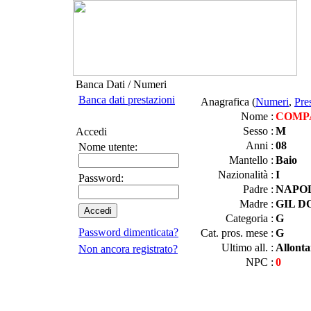
Banca Dati / Numeri
Banca dati prestazioni
Anagrafica (
Numeri
,
Pre
Nome :
COMP
Sesso :
M
Accedi
Anni :
08
Nome utente:
Mantello :
Baio
Nazionalità :
I
Password:
Padre :
NAPO
Madre :
GIL D
Categoria :
G
Password dimenticata?
Cat. pros. mese :
G
Ultimo all. :
Allonta
Non ancora registrato?
NPC :
0