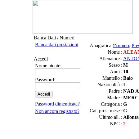
Banca Dati / Numeri
Banca dati prestazioni
Anagrafica (
Numeri
,
Pre
Nome :
ALEA
Allenatore :
ANTO
Accedi
Sesso :
M
Nome utente:
Anni :
10
Mantello :
Baio
Password:
Nazionalità :
I
Padre :
NAD A
Madre :
MERCI
Password dimenticata?
Categoria :
G
Cat. pros. mese :
G
Non ancora registrato?
Ultimo all. :
Allont
NPC :
2