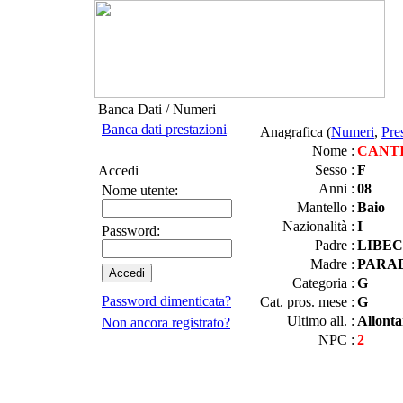
Banca Dati / Numeri
Banca dati prestazioni
Anagrafica (
Numeri
,
Pre
Nome :
CANTI
Sesso :
F
Accedi
Anni :
08
Nome utente:
Mantello :
Baio
Nazionalità :
I
Password:
Padre :
LIBEC
Madre :
PARAB
Categoria :
G
Password dimenticata?
Cat. pros. mese :
G
Ultimo all. :
Allonta
Non ancora registrato?
NPC :
2