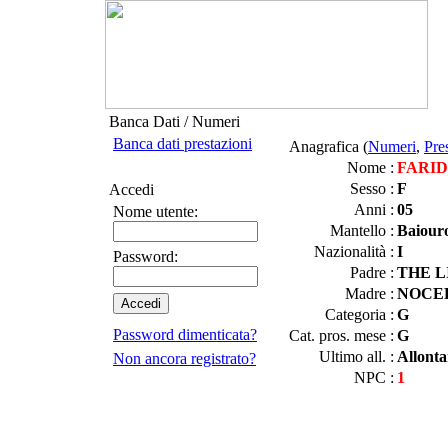
Banca Dati / Numeri
Banca dati prestazioni
Anagrafica (
Numeri
,
Pre
Nome :
FARID
Sesso :
F
Accedi
Anni :
05
Nome utente:
Mantello :
Baiour
Nazionalità :
I
Password:
Padre :
THE L
Madre :
NOCE
Categoria :
G
Password dimenticata?
Cat. pros. mese :
G
Ultimo all. :
Allonta
Non ancora registrato?
NPC :
1