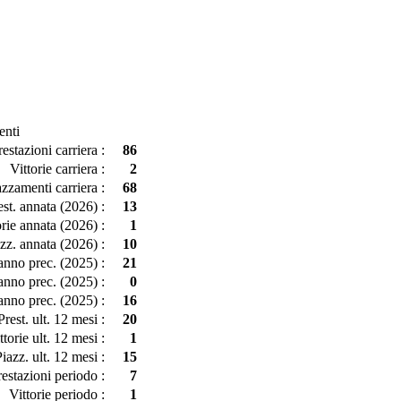
enti
restazioni carriera :
86
Vittorie carriera :
2
azzamenti carriera :
68
est. annata (2026) :
13
orie annata (2026) :
1
zz. annata (2026) :
10
 anno prec. (2025) :
21
 anno prec. (2025) :
0
anno prec. (2025) :
16
Prest. ult. 12 mesi :
20
ttorie ult. 12 mesi :
1
iazz. ult. 12 mesi :
15
restazioni periodo :
7
Vittorie periodo :
1