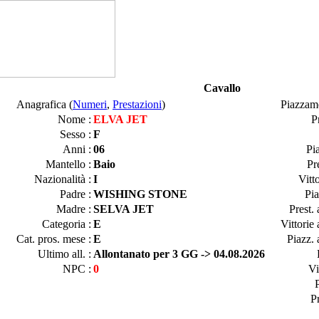
Cavallo
Anagrafica (
Numeri
,
Prestazioni
)
Piazzam
Nome :
ELVA JET
P
Sesso :
F
Anni :
06
Pi
Mantello :
Baio
Pr
Nazionalità :
I
Vitt
Padre :
WISHING STONE
Pia
Madre :
SELVA JET
Prest.
Categoria :
E
Vittorie
Cat. pros. mese :
E
Piazz. 
Ultimo all. :
Allontanato per 3 GG -> 04.08.2026
NPC :
0
Vi
P
P