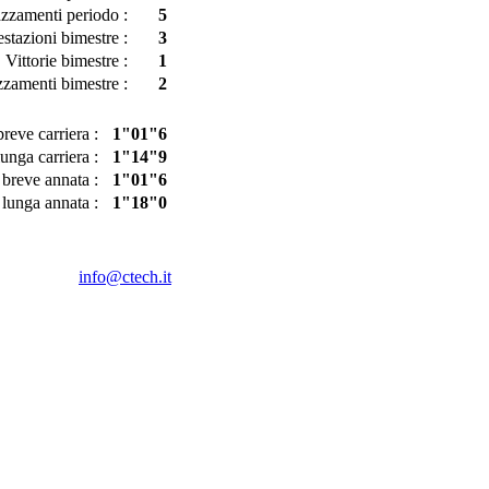
azzamenti periodo :
5
estazioni bimestre :
3
Vittorie bimestre :
1
zzamenti bimestre :
2
reve carriera :
1"01"6
unga carriera :
1"14"9
breve annata :
1"01"6
lunga annata :
1"18"0
info@ctech.it