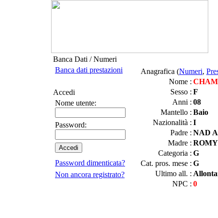
Banca Dati / Numeri
Banca dati prestazioni
Anagrafica (
Numeri
,
Pre
Nome :
CHAM
Sesso :
F
Accedi
Anni :
08
Nome utente:
Mantello :
Baio
Nazionalità :
I
Password:
Padre :
NAD A
Madre :
ROMY
Categoria :
G
Password dimenticata?
Cat. pros. mese :
G
Ultimo all. :
Allont
Non ancora registrato?
NPC :
0