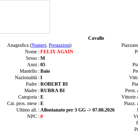
Cavallo
Anagrafica (
Numeri
,
Prestazioni
)
Piazzam
Nome :
FELIX AGAIN
P
Sesso :
M
Anni :
05
Pi
Mantello :
Baio
Pr
Nazionalità :
I
Vitt
Padre :
ROBERT BI
Pia
Madre :
RUBRA BI
Prest.
Categoria :
E
Vittorie
Cat. pros. mese :
E
Piazz. 
Ultimo all. :
Allontanato per 3 GG -> 07.08.2026
NPC :
0
Vi
P
P