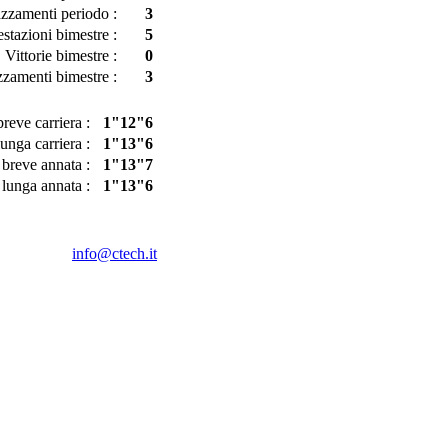
azzamenti periodo :
3
estazioni bimestre :
5
Vittorie bimestre :
0
zzamenti bimestre :
3
reve carriera :
1"12"6
unga carriera :
1"13"6
breve annata :
1"13"7
lunga annata :
1"13"6
info@ctech.it