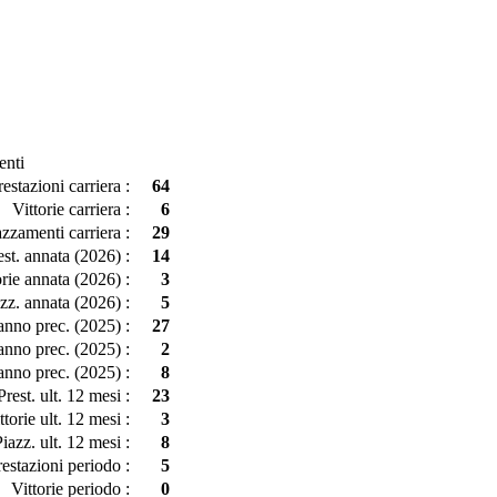
enti
restazioni carriera :
64
Vittorie carriera :
6
azzamenti carriera :
29
est. annata (2026) :
14
orie annata (2026) :
3
zz. annata (2026) :
5
 anno prec. (2025) :
27
 anno prec. (2025) :
2
anno prec. (2025) :
8
Prest. ult. 12 mesi :
23
ttorie ult. 12 mesi :
3
iazz. ult. 12 mesi :
8
restazioni periodo :
5
Vittorie periodo :
0