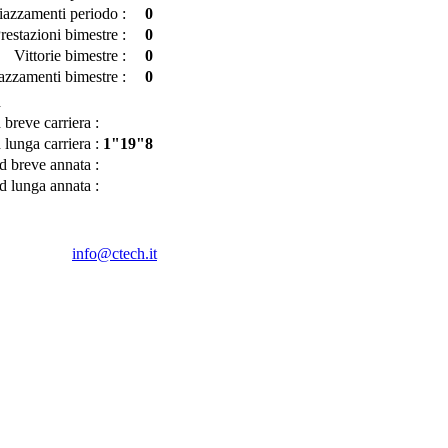
iazzamenti periodo :
0
restazioni bimestre :
0
Vittorie bimestre :
0
azzamenti bimestre :
0
d
breve carriera :
lunga carriera :
1"19"8
d breve annata :
d lunga annata :
info@ctech.it