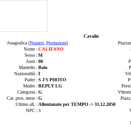
Cavallo
Anagrafica (
Numeri
,
Prestazioni
)
Piazza
Nome :
CALIFANO
Sesso :
M
Anni :
08
P
Mantello :
Baio
P
Nazionalità :
I
Vit
Padre :
S J'S PHOTO
P
Madre :
REPLY LG
Prest
Categoria :
G
Vittori
Cat. pros. mese :
G
Piazz
Ultimo all. :
Allontanato per TEMPO -> 31.12.2050
NPC :
3
V