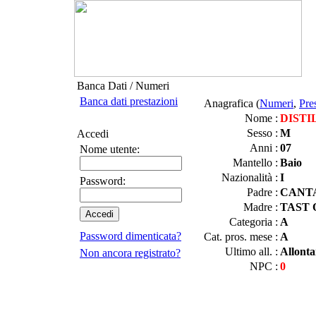
Banca Dati / Numeri
Banca dati prestazioni
Anagrafica (
Numeri
,
Pre
Nome :
DISTI
Sesso :
M
Accedi
Anni :
07
Nome utente:
Mantello :
Baio
Nazionalità :
I
Password:
Padre :
CANT
Madre :
TAST 
Categoria :
A
Password dimenticata?
Cat. pros. mese :
A
Ultimo all. :
Allonta
Non ancora registrato?
NPC :
0