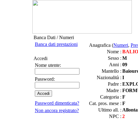
Banca Dati / Numeri
Banca dati prestazioni
Anagrafica (
Numeri
,
Pre
Nome :
BALIO
Sesso :
M
Accedi
Anni :
09
Nome utente:
Mantello :
Baiour
Nazionalità :
I
Password:
Padre :
EXPLO
Madre :
FORM
Categoria :
F
Password dimenticata?
Cat. pros. mese :
F
Ultimo all. :
Allonta
Non ancora registrato?
NPC :
2