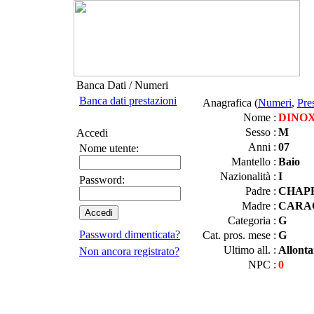
Banca Dati / Numeri
Banca dati prestazioni
Anagrafica (
Numeri
,
Pre
Nome :
DINO
Sesso :
M
Accedi
Anni :
07
Nome utente:
Mantello :
Baio
Nazionalità :
I
Password:
Padre :
CHAP
Madre :
CARA
Categoria :
G
Password dimenticata?
Cat. pros. mese :
G
Ultimo all. :
Allonta
Non ancora registrato?
NPC :
0