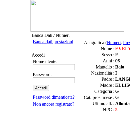
Banca Dati / Numeri
Banca dati prestazioni
Anagrafica (
Numeri
,
Pre
Nome :
EVEL
Sesso :
F
Accedi
Anni :
06
Nome utente:
Mantello :
Baio
Nazionalità :
I
Password:
Padre :
LANG
Madre :
ELLIS
Categoria :
G
Password dimenticata?
Cat. pros. mese :
G
Ultimo all. :
Allont
Non ancora registrato?
NPC :
5